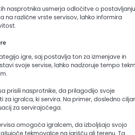
ih nasprotnika usmerja odločitve o postavljanj
 na različne vrste servisov, lahko informira
itost.
gre
tegijo igre, saj postavlja ton za izmenjave in
postavi svoje servise, lahko nadzoruje tempo tek
em.
 prisili nasprotnike, da prilagodijo svoje
ti za igralca, ki servira. Na primer, dosledno cilja
uacij za servirajočega.
ervisa omogoča igralcem, da izboljšajo svojo
strašujoče tekmovalce na igrišču ali terenu. Ta