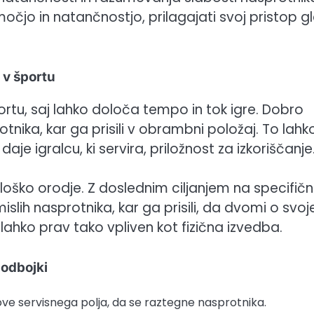
 močjo in natančnostjo, prilagajati svoj pristop g
 v športu
portu, saj lahko določa tempo in tok igre. Dobro
otnika, kar ga prisili v obrambni položaj. To lahk
 daje igralcu, ki servira, priložnost za izkoriščanje
ološko orodje. Z doslednim ciljanjem na specifič
slih nasprotnika, kar ga prisili, da dvomi o svo
je lahko prav tako vpliven kot fizična izvedba.
 odbojki
bove servisnega polja, da se raztegne nasprotnika.