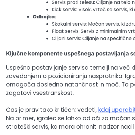
Servis proti telesu: Ciljanje na tel
Kick servis: Visok, vrteč se servis, k
Odbojka:
Skakalni servis: Močan servis, ki zdru
Float servis: Servis z minimalnim 
Ciljani servis: Ciljanje na specifičn
Ključne komponente uspešnega postavljanja s
Uspešno postavljanje servisa temelji na več k
zavedanjem o pozicioniranju nasprotnika. Igralc
omogoča dosledno natančnost in moč. To pogo
zagotovi vsestranskost.
Čas je prav tako kritičen; vedeti,
kdaj uporabit
Na primer, igralec se lahko odloči za močan serv
strateški servis, ko mora ohraniti nadzor nad i