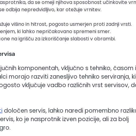
o nasprotnika, da se omeji njihova sposobnost učinkovite vrn
i se odbija nepredvidljivo, kar otežuje vrnitev.
žuje višino in hitrost, pogosto usmerjen proti zadnji vrsti.
vrtenjem, ki lahko nepričakovano spremeni smer.
e cone na igrišču za izkoriščanje slabosti v obrambi.
ervisa
ljučnih komponentah, vključno s tehniko, časom 
i morajo razviti zanesljivo tehniko serviranja, ki
sto vključuje vadbo različnih vrst servisov, d
i
določen servis, lahko naredi pomembno razlik
is, ko je nasprotnik izven pozicije, ali za bolj
gro.