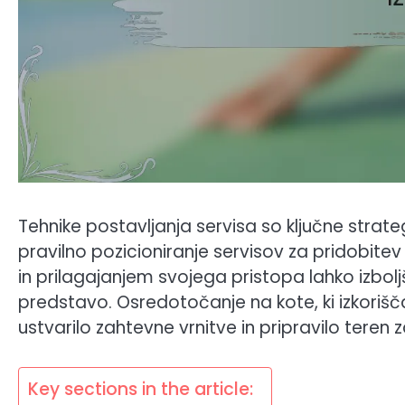
Tehnike postavljanja servisa so ključne strategij
pravilno pozicioniranje servisov za pridobitev
in prilagajanjem svojega pristopa lahko izbol
predstavo. Osredotočanje na kote, ki izkorišča
ustvarilo zahtevne vrnitve in pripravilo teren
Key sections in the article: