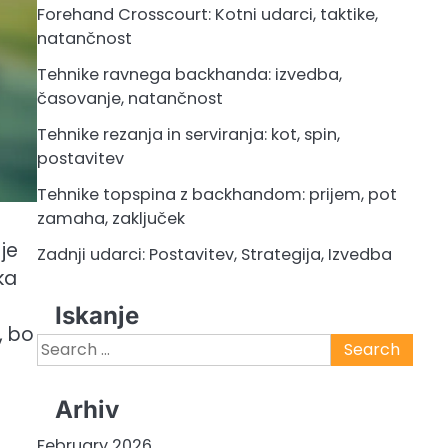
Forehand Crosscourt: Kotni udarci, taktike,
natančnost
Tehnike ravnega backhanda: izvedba,
časovanje, natančnost
Tehnike rezanja in serviranja: kot, spin,
postavitev
Tehnike topspina z backhandom: prijem, pot
zamaha, zaključek
 je
Zadnji udarci: Postavitev, Strategija, Izvedba
ka
Iskanje
, bo
Search
for:
Arhiv
February 2026