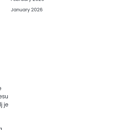
January 2026
e
lesu
j je
a.