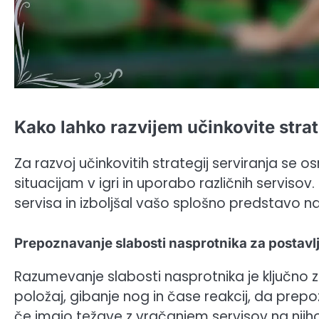
Kako lahko razvijem učinkovite strat
Za razvoj učinkovitih strategij serviranja se o
situacijam v igri in uporabo različnih servisov
servisa in izboljšal vašo splošno predstavo na
Prepoznavanje slabosti nasprotnika za postavlj
Razumevanje slabosti nasprotnika je ključno z
položaj, gibanje nog in čase reakcij, da prepo
če imajo težave z vračanjem servisov na njiho