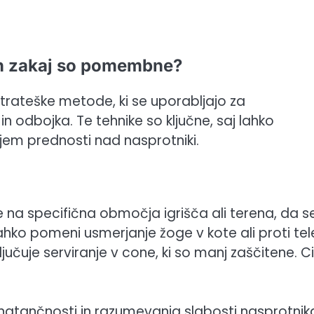
 in zakaj so pomembne?
trateške metode, ki se uporabljajo za
 in odbojka. Te tehnike so ključne, saj lahko
jem prednosti nad nasprotniki.
je na specifična območja igrišča ali terena, da s
lahko pomeni usmerjanje žoge v kote ali proti te
čuje serviranje v cone, ki so manj zaščitene. Cil
 natančnosti in razumevanja slabosti nasprotnik