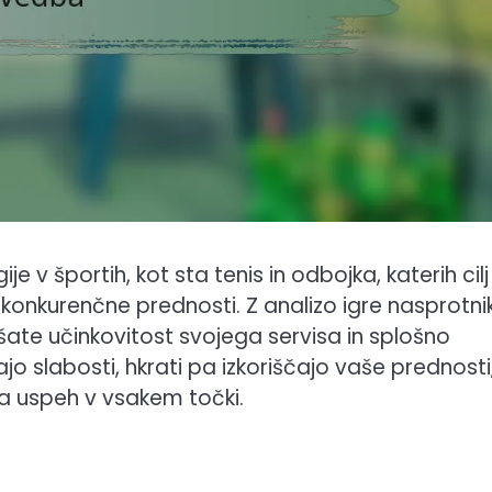
e v športih, kot sta tenis in odbojka, katerih cilj
 konkurenčne prednosti. Z analizo igre nasprotni
jšate učinkovitost svojega servisa in splošno
jo slabosti, hkrati pa izkoriščajo vaše prednosti
 za uspeh v vsakem točki.