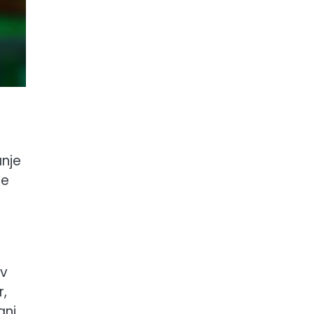
anje
je
ov
r,
ni.