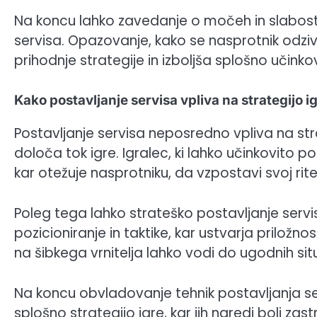
Na koncu lahko zavedanje o močeh in slabost
servisa. Opazovanje, kako se nasprotnik odziva
prihodnje strategije in izboljša splošno učinkov
Kako postavljanje servisa vpliva na strategijo i
Postavljanje servisa neposredno vpliva na stra
določa tok igre. Igralec, ki lahko učinkovito 
kar otežuje nasprotniku, da vzpostavi svoj rit
Poleg tega lahko strateško postavljanje servisa
pozicioniranje in taktike, kar ustvarja priložnos
na šibkega vrnitelja lahko vodi do ugodnih sit
Na koncu obvladovanje tehnik postavljanja s
splošno strategijo igre, kar jih naredi bolj za