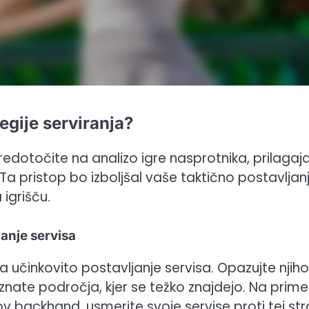
egije serviranja?
sredotočite na analizo igre nasprotnika, prilagaj
. Ta pristop bo izboljšal vaše taktično postavljan
 igrišču.
anje servisa
a učinkovito postavljanje servisa. Opazujte njih
znate področja, kjer se težko znajdejo. Na prime
v backhand, usmerite svoje servise proti tej stra