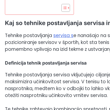
Kaj so tehnike postavljanja servisa
Tehnike postavljanja
servisa s
e nanašajo na s
pozicioniranje servisov v športih, kot sta tenis
pomembno vplivajo na izid tekme z ustvarjan
Definicija tehnik postavljanja servisa
Tehnike postavljanja servisa vključujejo ciljan
maksimizira učinkovitost servisa. V tenisu to 
nasprotnika, medtem ko v odbojki to lahko vklju
otežiti nasprotniku učinkovito vrnitev servisa.
Te tehnike zahtevajo kombinacijo spretnosti,