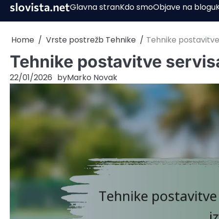
Skip
slovista.net
Glavna stran
Kdo smo
Objave na blogu
to
content
Home
Vrste postrežb Tehnike
Tehnike postavitve 
Tehnike postavitve servisa
22/01/2026
by
Marko Novak