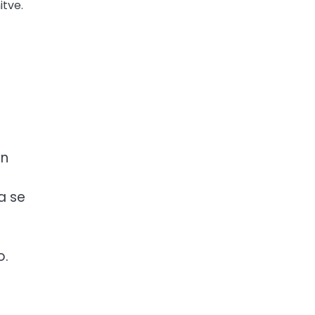
itve.
in
a se
o.