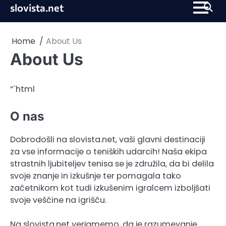
Skip
slovista.net
to
content
Home
About Us
About Us
“`html
O nas
Dobrodošli na slovista.net, vaši glavni destinaciji
za vse informacije o teniških udarcih! Naša ekipa
strastnih ljubiteljev tenisa se je združila, da bi delila
svoje znanje in izkušnje ter pomagala tako
začetnikom kot tudi izkušenim igralcem izboljšati
svoje veščine na igrišču.
Na slovista.net verjamemo, da je razumevanje