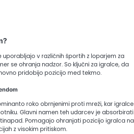
m?
 uporabljajo v različnih športih z loparjem za
r se ohranja nadzor. So ključni za igralce, da
onovno pridobijo pozicijo med tekmo.
rhendom
ominanto roko obrnjenimi proti mreži, kar igralc
tniku. Glavni namen teh udarcev je absorbirati
rotinapad. Pomagajo ohranjati pozicijo igralca na
cijah z visokim pritiskom.