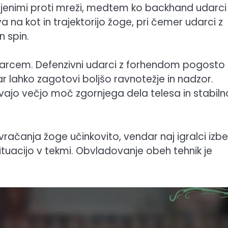
jenimi proti mreži, medtem ko backhand udarci
a na kot in trajektorijo žoge, pri čemer udarci z
 spin.
udarcem. Defenzivni udarci z forhendom pogosto
kar lahko zagotovi boljšo ravnotežje in nadzor.
jo večjo moč zgornjega dela telesa in stabiln
ačanja žoge učinkovito, vendar naj igralci izbe
ituacijo v tekmi. Obvladovanje obeh tehnik je