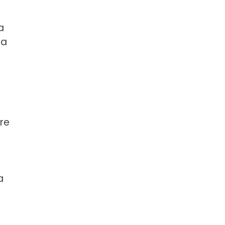
a
ta
re
a