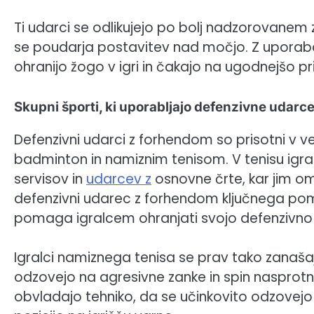
Ti udarci se odlikujejo po bolj nadzorovanem 
se poudarja postavitev nad močjo. Z uporab
ohranijo žogo v igri in čakajo na ugodnejšo p
Skupni športi, ki uporabljajo defenzivne udar
Defenzivni udarci z forhendom so prisotni v ve
badminton in namiznim tenisom. V tenisu igra
servisov in
udarcev z
osnovne črte, kar jim om
defenzivni udarec z forhendom ključnega pom
pomaga igralcem ohranjati svojo defenzivno 
Igralci namiznega tenisa se prav tako zanaš
odzovejo na agresivne zanke in spin nasprotni
obvladajo tehniko, da se učinkovito odzovejo 