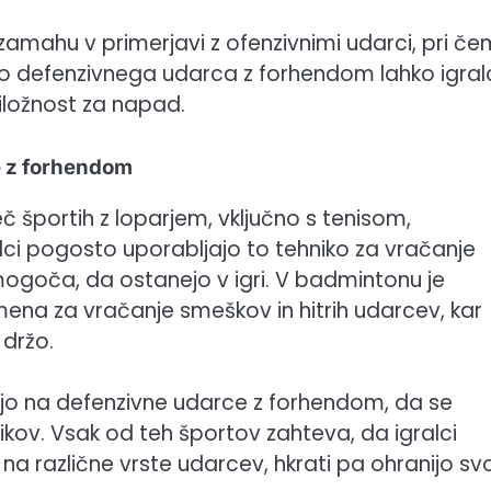
zamahu v primerjavi z ofenzivnimi udarci, pri če
o defenzivnega udarca z forhendom lahko igral
riložnost za napad.
ce z forhendom
č športih z loparjem, vključno s tenisom,
lci pogosto uporabljajo to tehniko za vračanje
ogoča, da ostanejo v igri. V badmintonu je
ena za vračanje smeškov in hitrih udarcev, kar
držo.
ajo na defenzivne udarce z forhendom, da se
kov. Vsak od teh športov zahteva, da igralci
na različne vrste udarcev, hkrati pa ohranijo sv