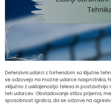
Defenzivni udarci z forhendom so ključne tehn
se odzovejo na močne udarce nasprotnika, hkr
vključno z usklajenostjo telesa in postavitvi
teh udarcev. Obvladovanje stilov prijema, me
sposobnost igralca, da se odzove na agresivn