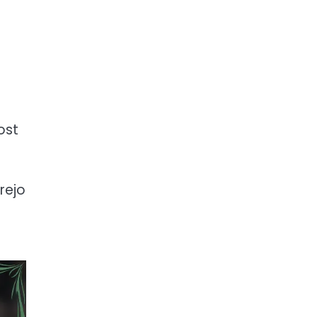
ost
rejo