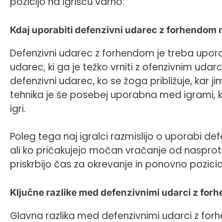
pozicijo na igrišču varno.
Kdaj uporabiti defenzivni udarec z forhendom 
Defenzivni udarec z forhendom je treba upora
udarec, ki ga je težko vrniti z ofenzivnim uda
defenzivni udarec, ko se žoga približuje, kar 
tehnika je še posebej uporabna med igrami, ko
igri.
Poleg tega naj igralci razmislijo o uporabi d
ali ko pričakujejo močan vračanje od nasprotn
priskrbijo čas za okrevanje in ponovno pozicio
Ključne razlike med defenzivnimi udarci z fo
Glavna razlika med defenzivnimi udarci z forh