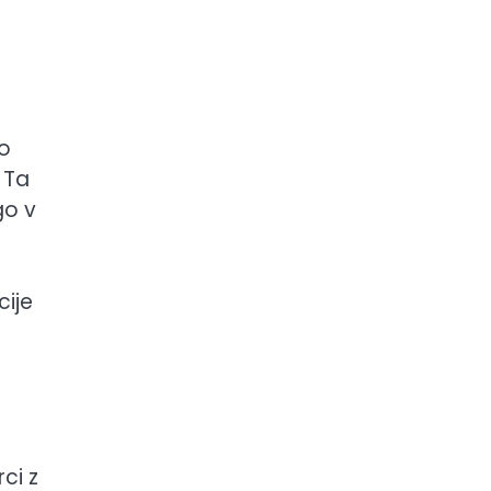
jo
 Ta
go v
cije
ci z