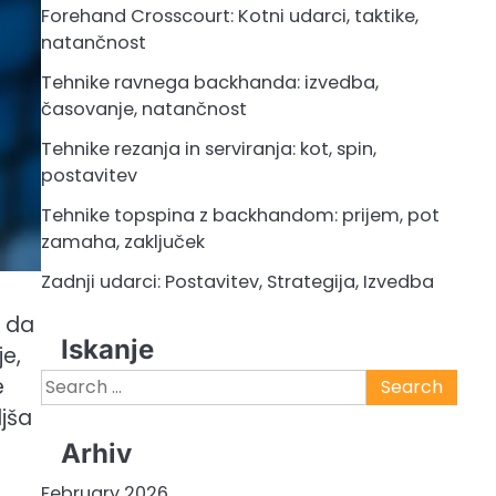
Forehand Crosscourt: Kotni udarci, taktike,
natančnost
Tehnike ravnega backhanda: izvedba,
časovanje, natančnost
Tehnike rezanja in serviranja: kot, spin,
postavitev
Tehnike topspina z backhandom: prijem, pot
zamaha, zaključek
Zadnji udarci: Postavitev, Strategija, Izvedba
, da
Iskanje
e,
Search
e
for:
ljša
Arhiv
February 2026