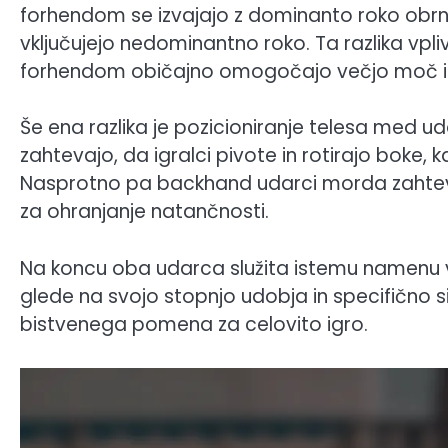
forhendom se izvajajo z dominanto roko obrn
vključujejo nedominantno roko. Ta razlika vpliv
forhendom običajno omogočajo večjo moč in
Še ena razlika je pozicioniranje telesa med 
zahtevajo, da igralci pivote in rotirajo boke, 
Nasprotno pa backhand udarci morda zahteva
za ohranjanje natančnosti.
Na koncu oba udarca služita istemu namenu vr
glede na svojo stopnjo udobja in specifično s
bistvenega pomena za celovito igro.