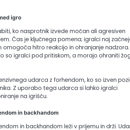
med igro
biti, ko nasprotnik izvede močan ali agresiven
rcem. Čas je ključnega pomena; igralci naj začne
jim omogoča hitro reakcijo in ohranjanje nadzora.
 so igralci pod pritiskom, a morajo ohraniti žo
efenzivnega udarca z forhendom, ko so izven pozi
ika. Z uporabo tega udarca si lahko igralci
niranje na igrišču.
rhendom in backhandom
endom in backhandom leži v prijemu in drži. Udar