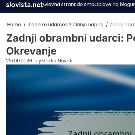
Skip
slovista.net
Glavna stran
Kdo smo
Objave na blogu
to
content
Home
Tehnike udarcev z dlanjo naprej
Zadnji obr
Zadnji obrambni udarci: P
Okrevanje
29/01/2026
by
Marko Novak