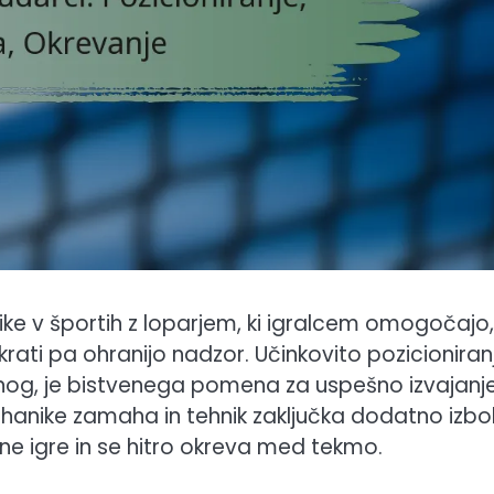
ike v športih z loparjem, ki igralcem omogočajo
ati pa ohranijo nadzor. Učinkovito pozicioniranj
jo nog, je bistvenega pomena za uspešno izvajanj
hanike zamaha in tehnik zaključka dodatno izbo
e igre in se hitro okreva med tekmo.