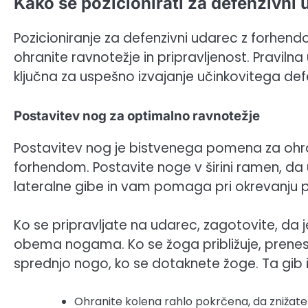
Kako se pozicionirati za defenzivni
Pozicioniranje za defenzivni udarec z forhend
ohranite ravnotežje in pripravljenost. Praviln
ključna za uspešno izvajanje učinkovitega de
Postavitev nog za optimalno ravnotežje
Postavitev nog je bistvenega pomena za ohr
forhendom. Postavite noge v širini ramen, da
lateralne gibe in vam pomaga pri okrevanju 
Ko se pripravljate na udarec, zagotovite, d
obema nogama. Ko se žoga približuje, prenesi
sprednjo nogo, ko se dotaknete žoge. Ta gib i
Ohranite kolena rahlo pokrčena, da znižate 