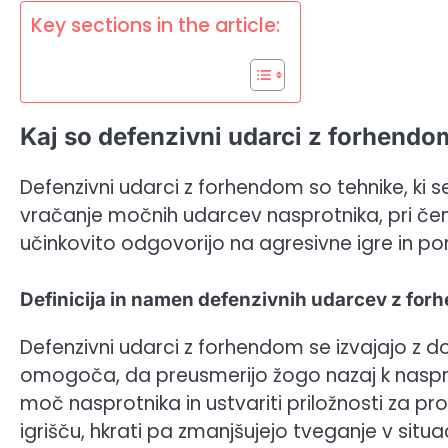
Key sections in the article:
Kaj so defenzivni udarci z forhendo
Defenzivni udarci z forhendom so tehnike, ki se
vračanje močnih udarcev nasprotnika, pri čeme
učinkovito odgovorijo na agresivne igre in p
Definicija in namen defenzivnih udarcev z fo
Defenzivni udarci z forhendom se izvajajo z d
omogoča, da preusmerijo žogo nazaj k naspro
moč nasprotnika in ustvariti priložnosti za p
igrišču, hkrati pa zmanjšujejo tveganje v situa