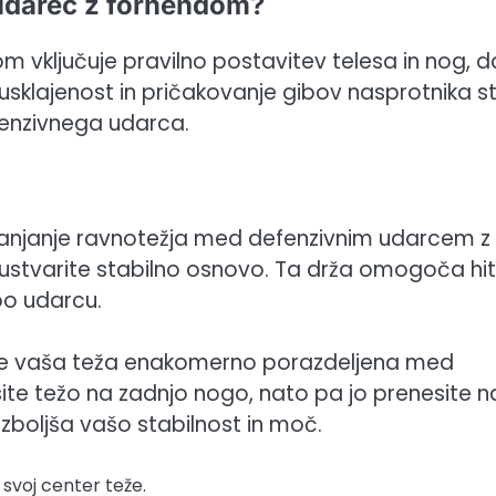
 udarec z forhendom?
om vključuje pravilno postavitev telesa in nog, d
a usklajenost in pričakovanje gibov nasprotnika s
fenzivnega udarca.
anjanje ravnotežja med defenzivnim udarcem z
 ustvarite stabilno osnovo. Ta drža omogoča hit
po udarcu.
a je vaša teža enakomerno porazdeljena med
te težo na zadnjo nogo, nato pa jo prenesite n
zboljša vašo stabilnost in moč.
svoj center teže.